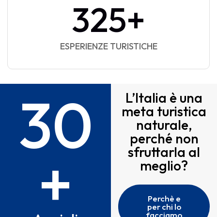
500
+
ESPERIENZE TURISTICHE
30
L’Italia è una
meta turistica
naturale,
perché non
+
sfruttarla al
meglio?
Perchè e
per chi lo
facciamo