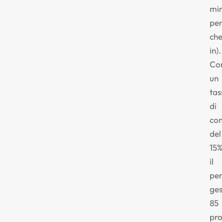
min
pe
che
in).
Co
un
tas
di
con
del
15%
il
per
ges
85
pr