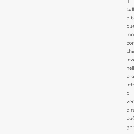
il
set
alb
qu
mo
co
ch
inv
nel
pro
inf
di
ven
dir
pu
ge