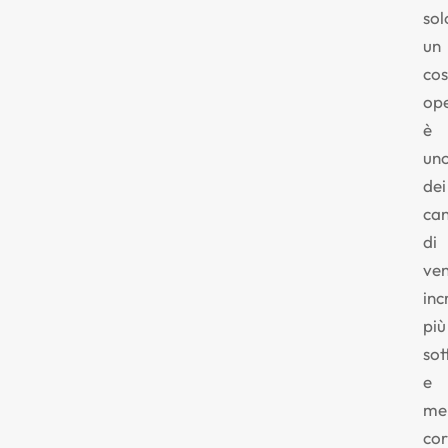
sol
un
cos
ope
è
un
dei
can
di
ven
inc
più
sot
e
me
co