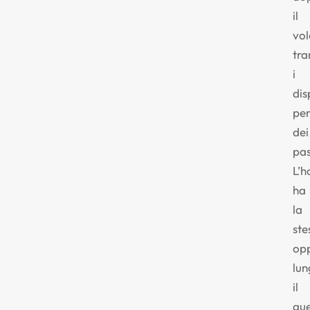
il
vol
tra
i
dis
per
dei
pas
L’h
ha
la
ste
opp
lu
il
gue