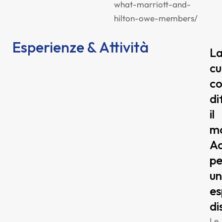
what-marriott-and-
hilton-owe-members/
Esperienze & Attività
L
cu
c
di
il
mo
A
pe
un
es
di
Le