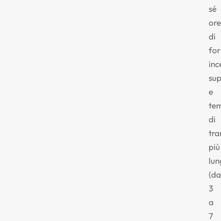
sé
ore
di
fo
inc
sup
e
te
di
tra
più
lun
(da
3
a
7