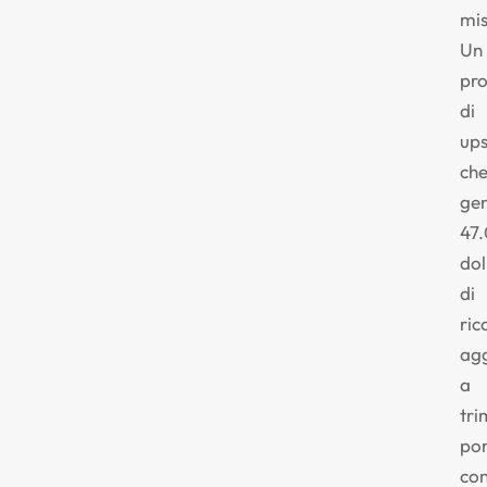
mis
Un
pr
di
ups
ch
ge
47
dol
di
ric
agg
a
tri
po
co