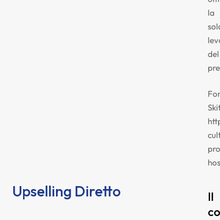
la
sol
lev
del
pre
Fon
Ski
htt
cul
pr
hos
Upselling Diretto
Il
co