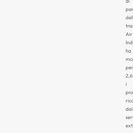
di
pa
del
tra
Air
Ind
ha
mol
pe
2,6
i
pro
ric
dai
ser
ext