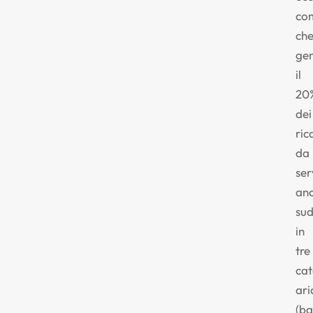
co
ch
ge
il
20
dei
ric
da
ser
anc
sud
in
tre
cat
ari
(ba