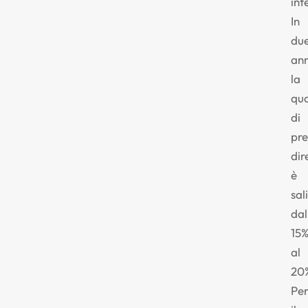
int
In
du
ann
la
qu
di
pre
dir
è
sal
dal
15
al
20
Pe