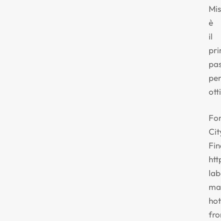
Mis
è
il
pr
pa
pe
ott
Fon
Cit
Fi
htt
lab
ma
hot
fro