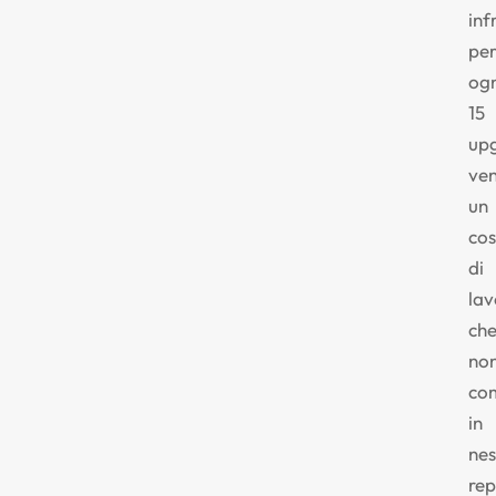
inf
pe
ogn
15
up
ven
un
cos
di
lav
ch
no
co
in
nes
rep