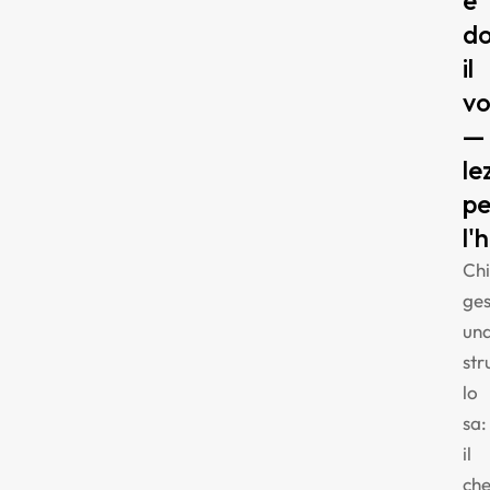
e
d
il
vo
—
le
pe
l'
Chi
ges
un
str
lo
sa:
il
che