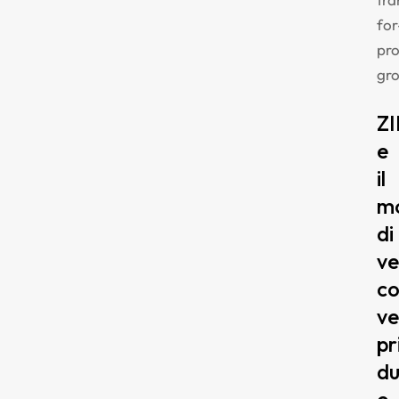
for
pro
gr
ZI
e
il
mo
di
ve
co
ve
pr
du