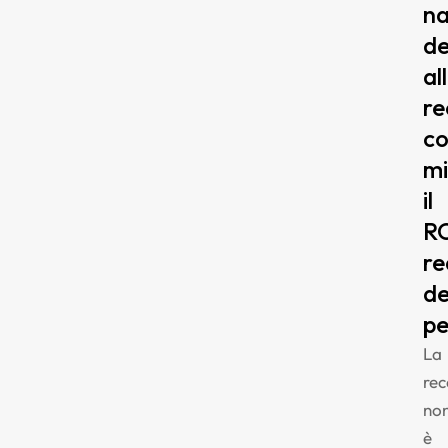
na
de
al
re
c
mi
il
R
re
de
pe
La
rec
no
è