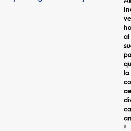
Ai
In
v
ho
ai
su
pa
q
la
c
a
di
ca
an
Il