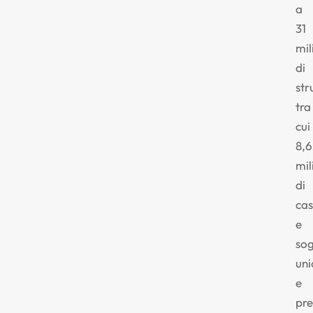
a
31
mil
di
str
tra
cui
8,6
mil
di
ca
e
sog
uni
e
pr