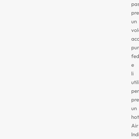
pa
pr
un
vol
ac
pun
fed
e
li
uti
pe
pre
un
hot
Air
Ind