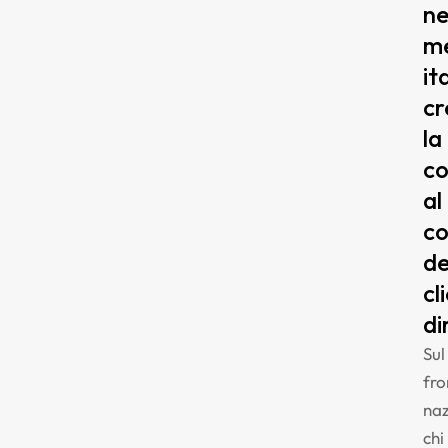
ne
m
it
cr
la
co
al
co
de
cl
di
Sul
fro
naz
chi