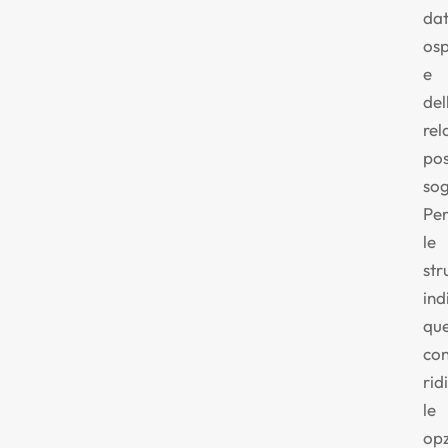
dat
osp
e
del
rel
pos
sog
Pe
le
str
ind
qu
co
rid
le
opz