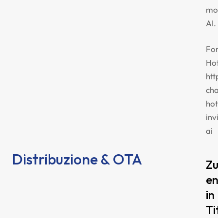
mo
AI.
Fon
Ho
htt
ch
hot
invi
ai
Distribuzione & OTA
Zu
en
in
Ti