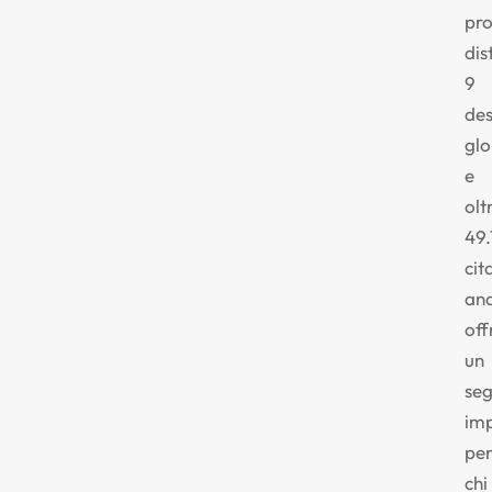
pr
dist
9
des
glo
e
olt
49
cit
ana
off
un
seg
im
pe
chi