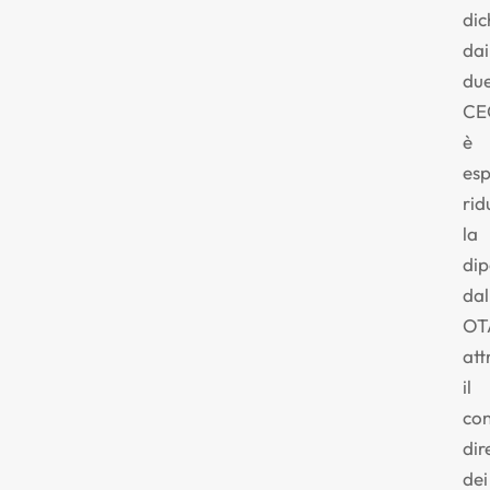
dic
dai
du
CE
è
esp
rid
la
di
dal
OT
att
il
con
dir
dei