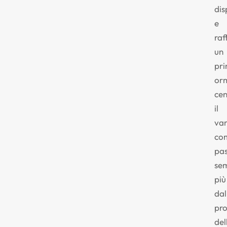
dis
e
raf
un
pri
or
cen
il
va
com
pa
se
più
dal
pro
del