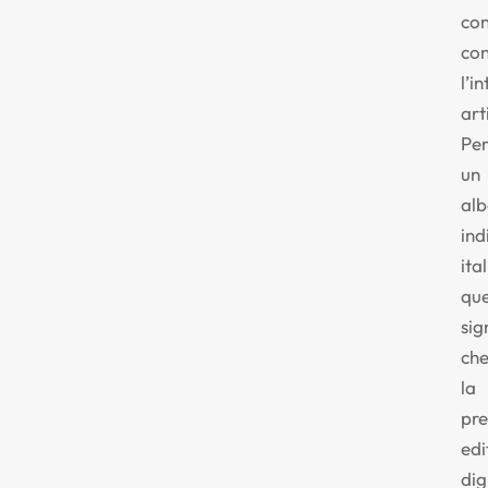
con
co
l’i
art
Pe
un
al
ind
ita
qu
sig
ch
la
pr
edi
dig