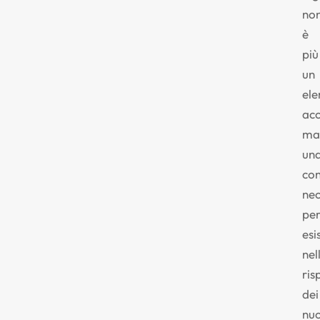
no
è
più
un
el
acc
ma
un
con
nec
pe
esi
nel
ris
dei
nuo