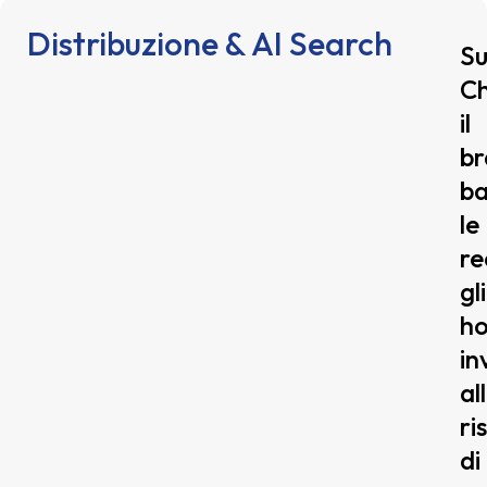
Distribuzione & AI Search
S
C
il
b
ba
le
re
gli
ho
inv
al
ri
di