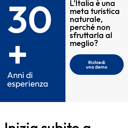
30
L’Italia è una
meta turistica
naturale,
perché non
+
sfruttarla al
meglio?
Richiedi
una demo
Anni di
esperienza
Inizia subito a