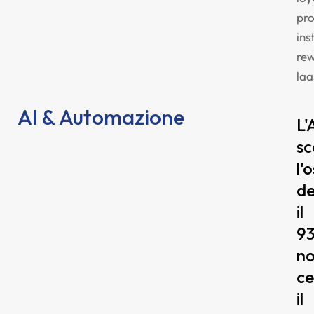
pr
ins
re
laa
AI & Automazione
L'
sc
l'
de
il
9
n
c
il