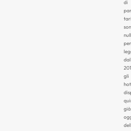
di
par
tar
so
nul
pe
le
dal
201
gli
hot
di
qui
già
og
del