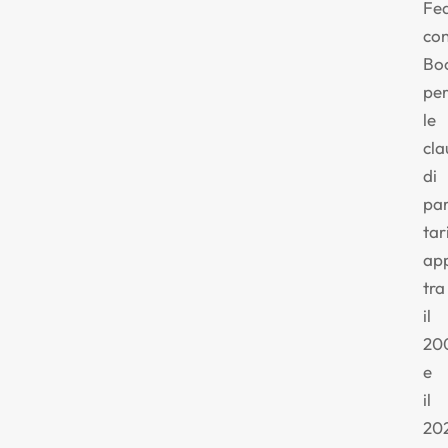
Fed
con
Bo
pe
le
cla
di
par
tar
app
tra
il
20
e
il
20