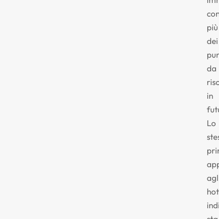
co
più
dei
pun
da
ris
in
fut
Lo
ste
pri
app
agl
hot
ind
sta