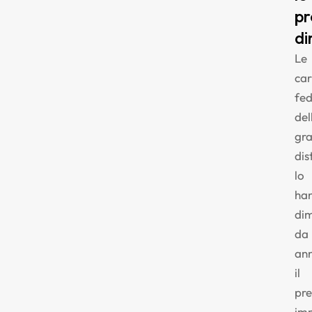
pr
di
Le
car
fed
del
gr
dis
lo
ha
di
da
ann
il
pr
im