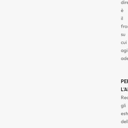
dir
è
il
fro
su
cui
agi
ade
PE
L’
Re
gli
est
del