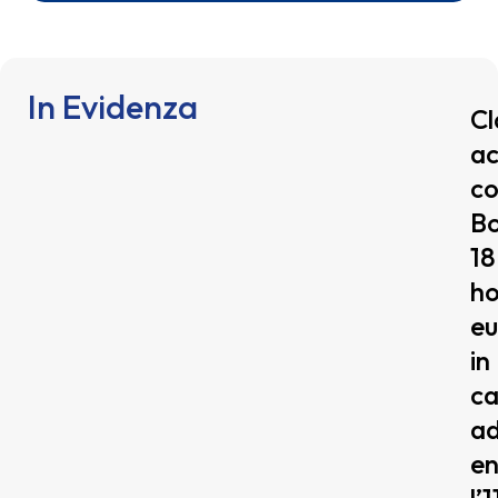
In Evidenza
Cl
ac
co
Bo
1
ho
eu
in
ca
ad
en