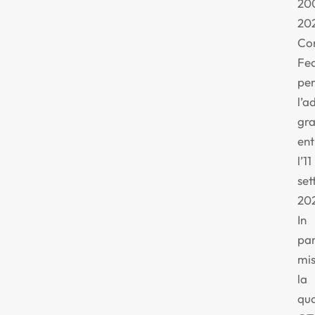
20
20
Co
Fed
pe
l’a
gra
ent
l’11
se
20
In
par
mi
la
qu