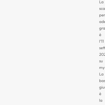
La
sc
pe
ade
gra
è
l’11
se
20
su
my
La
ba
giu
è
la