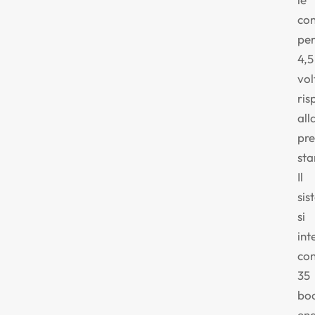
con
pe
4,5
vol
ris
all
pre
sta
Il
sis
si
int
co
35
bo
eng