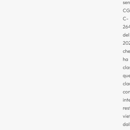
se
CG
C-
26
del
20
ch
ha
cla
que
cla
co
int
res
vie
dal