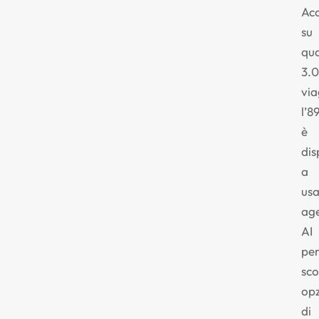
Acc
su
qua
3.
via
l’8
è
dis
a
usa
age
AI
pe
sco
opz
di