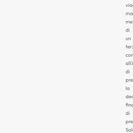
via
ma
me
di
un
ter
co
all’
di
pr
la
dec
fin
di
pre
Sol