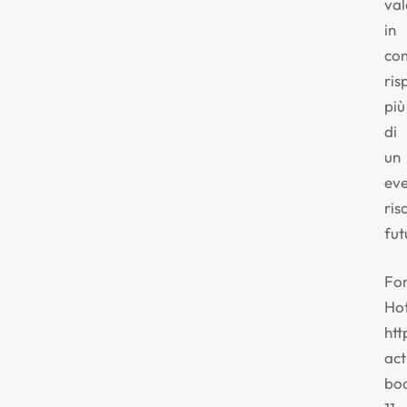
val
in
co
ris
più
di
un
eve
ris
fut
Fon
Ho
htt
act
bo