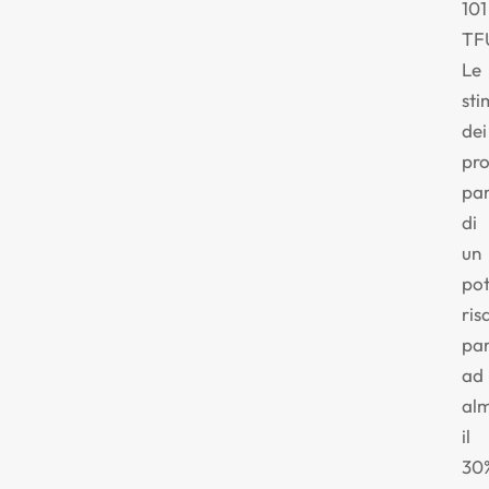
101
TF
Le
sti
dei
pr
pa
di
un
pot
ris
par
ad
al
il
30