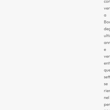
co
ver
a
Bo
deg
ult
ann
e
ver
ent
qu
set
se
rie
nel
pe