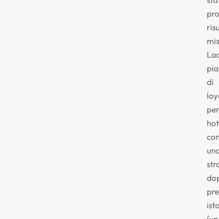
pr
ris
mis
Laa
pi
di
loy
pe
hot
co
un
str
do
pr
ist
(up