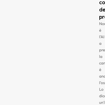
co
de
pr
No
è
l’AI
a
pre
la
ca
è
an
l’o
Lo
dic
un’