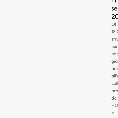
l’1
se
2
Olt
18
str
eu
ha
già
ade
all
col
pr
da
HO
e