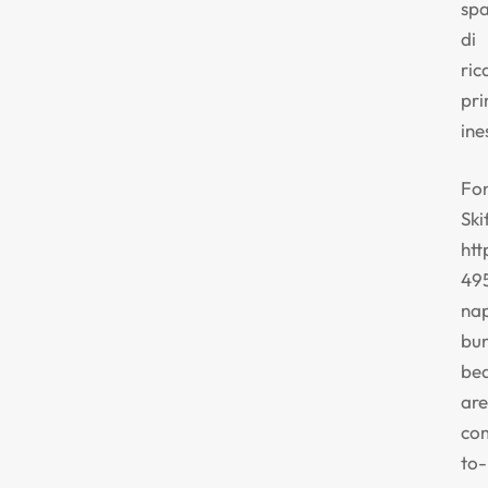
spa
di
ric
pr
ine
Fon
Ski
htt
49
na
bu
be
are
co
to-