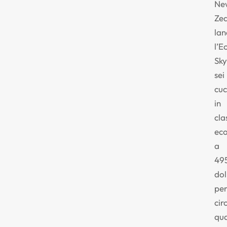
Ne
Ze
lan
l’
Sky
sei
cuc
in
cla
ec
a
49
dol
pe
cir
qua