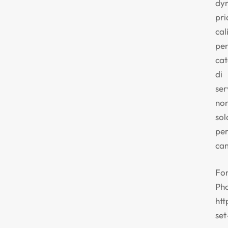
dy
pri
cal
pe
cat
di
ser
no
sol
pe
ca
Fon
Ph
htt
set