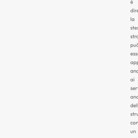
è
dir
la
ste
str
pu
ess
app
an
ai
ser
anc
del
str
co
un