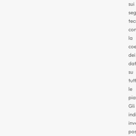
sui
seg
tec
co
la
co
dei
dat
su
tut
le
pia
Gli
ind
inv
po