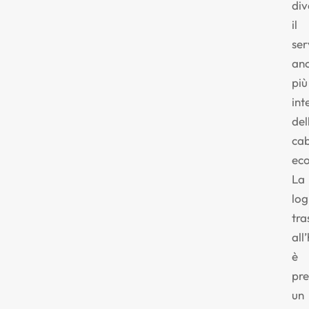
div
il
ser
anc
più
int
del
ca
ec
La
log
tra
all
è
pre
un