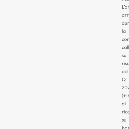
L’a
arr
du
la
co
cal
sui
ris
del
Q1
20
(+1
di
ric
su
ba