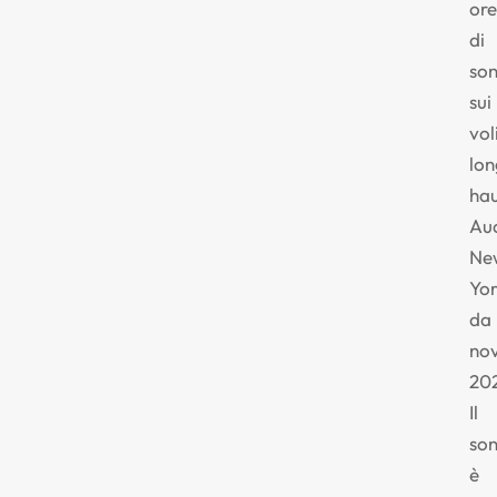
ore
di
so
sui
vol
lon
hau
Au
Ne
Yor
da
no
20
Il
so
è