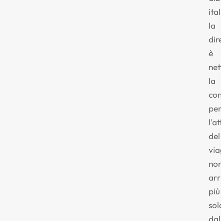
ital
la
dir
è
net
la
co
pe
l’a
del
via
no
arr
più
sol
dal