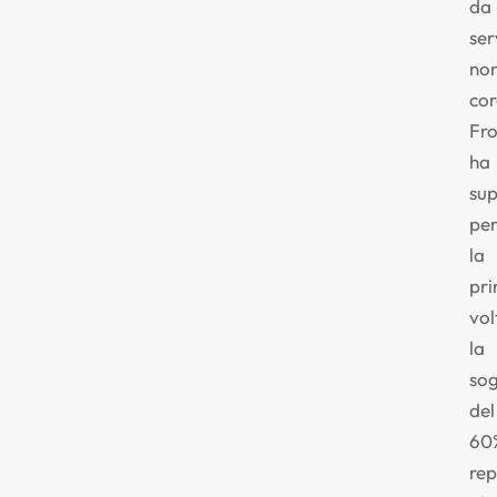
da
ser
no
cor
Fro
ha
su
pe
la
pr
vol
la
sog
del
60%
rep