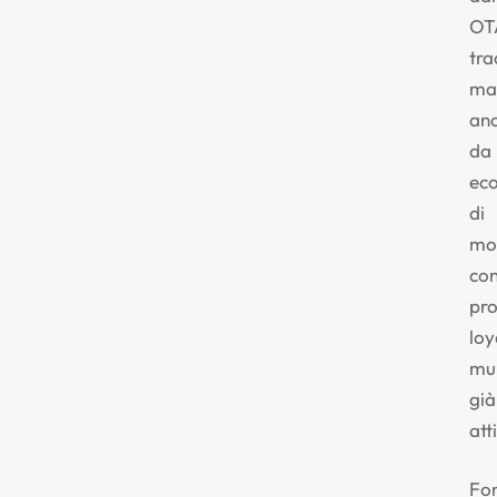
OT
tra
ma
an
da
eco
di
mob
co
pr
loy
mul
già
atti
Fon