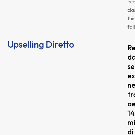
ec
cla
thi
fal
Upselling Diretto
R
d
se
ex
ne
tr
ae
1
mi
di