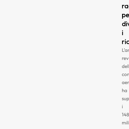
ra
pe
di
i
ri
L’a
re
del
co
ae
ha
su
i
148
mil