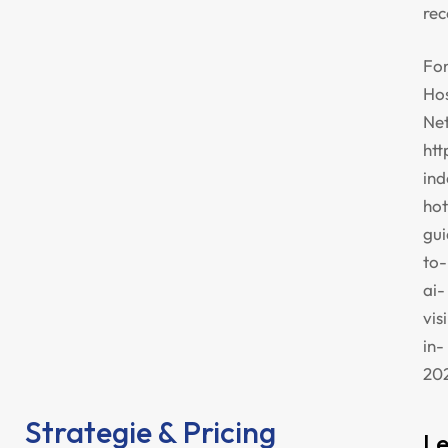
rec
Fon
Hos
Ne
htt
in
hot
gui
to-
ai-
visi
in-
20
Strategie & Pricing
L