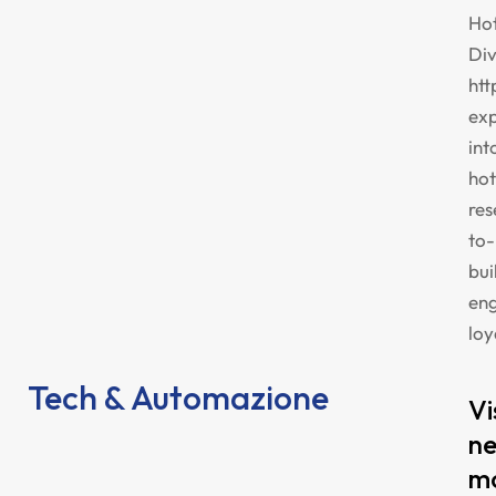
Hot
Di
htt
ex
int
hot
res
to-
bui
en
loy
Tech & Automazione
Vi
ne
mo