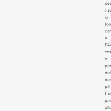
des
ris
in
to
con
e
FA
cos
a
par
dal
do
più
fre
po
all