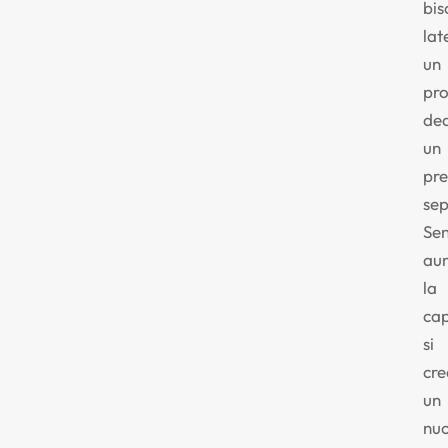
bi
lat
un
pr
ded
un
pr
sep
Se
au
la
cap
si
cre
un
nu