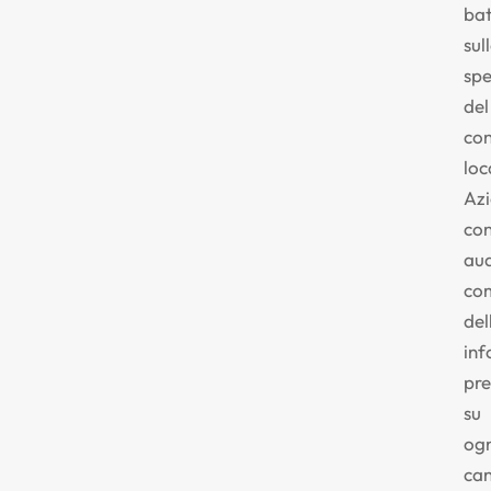
bat
sul
spe
del
co
loc
Azi
con
aud
co
del
inf
pre
su
ogn
can