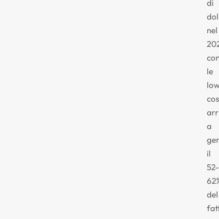
di
dol
nel
20
co
le
lo
cos
arr
a
ge
il
52-
62
del
fat