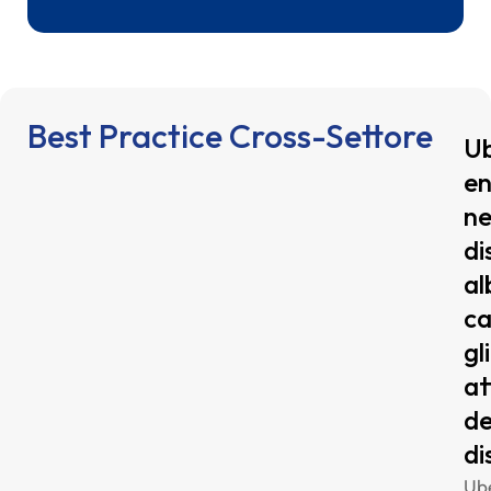
Best Practice Cross-Settore
U
en
ne
di
al
c
gli
at
de
di
Ub