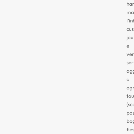
ha
ma
l’i
cu
jou
e
ve
ser
agg
a
ogn
tou
(sc
pos
bag
fles