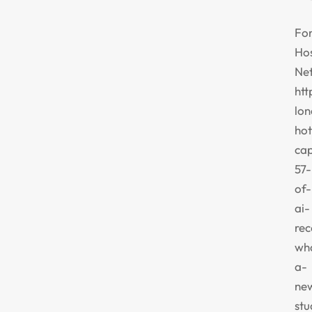
Fon
Hos
Ne
htt
lo
hot
cap
57-
of-
ai-
re
wh
a-
ne
stu