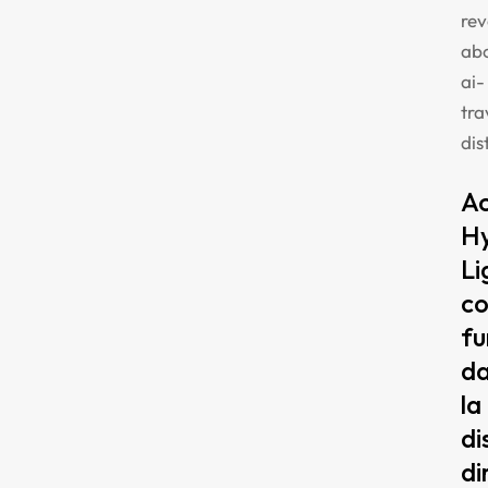
rev
ab
ai-
tra
dis
Ac
Hy
Li
c
fu
d
la
di
di