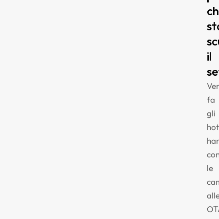
c
st
sc
il
se
Ven
fa
gli
hot
ha
co
le
ca
all
OT