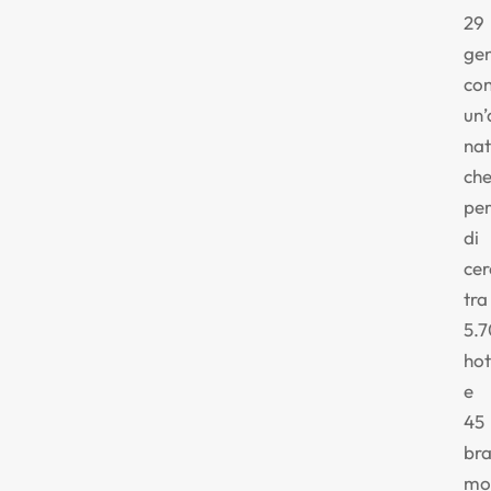
29
gen
co
un
nat
ch
pe
di
cer
tra
5.
hot
e
45
bra
mo