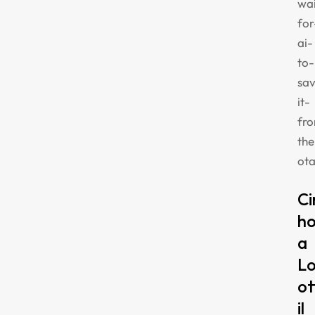
wai
for
ai-
to-
sa
it-
fr
the
ota
Ci
ho
a
L
ot
il