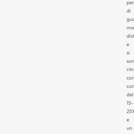
pe
di
gu
ma
dis
e
si
so
rit
co
co
del
15-
25
e
un