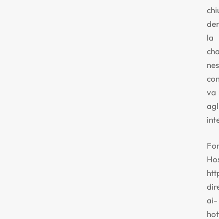
chi
den
la
cha
ne
co
va
agl
int
Fon
Hos
htt
dir
ai-
hot