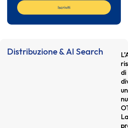
Iscriviti
Distribuzione & AI Search
L’
ri
di
di
u
n
O
L
pr