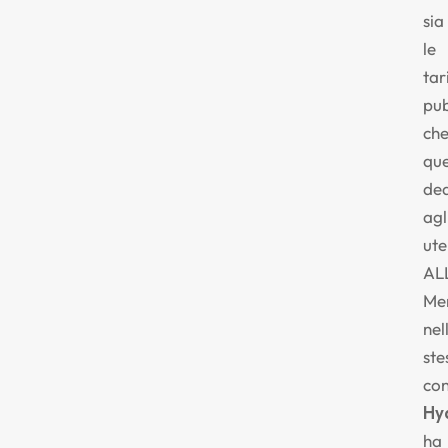
sia
le
tar
pub
ch
que
ded
agl
ute
AL
Me
nel
ste
con
Hy
ha