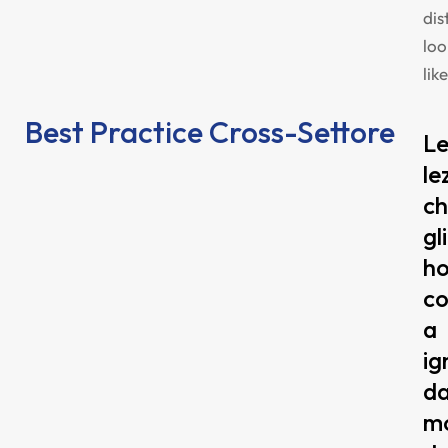
dis
loo
like
Best Practice Cross-Settore
L
le
c
gli
ho
co
a
ig
da
m