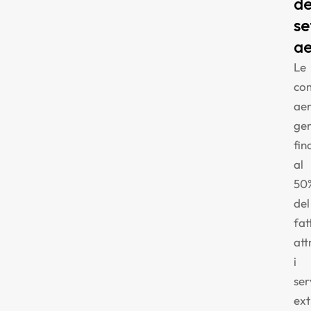
de
se
a
Le
co
ae
ge
fin
al
50
del
fat
att
i
ser
ext