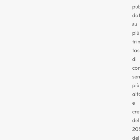
pub
dat
su
più
tri
tas
di
con
sen
più
alt
e
cre
del
20
del