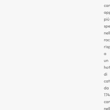
ca
ap
più
spe
nel
ra
ris
a
un
hot
di
ca
da
174
ca
nel