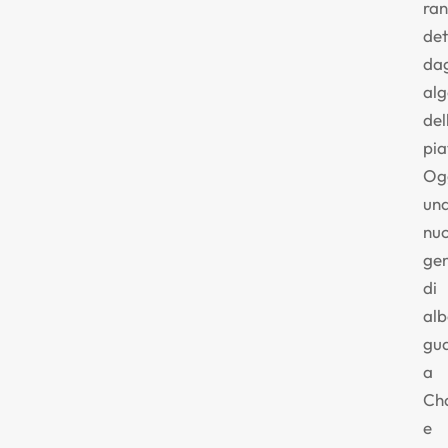
ran
de
dag
alg
del
pia
Og
un
nu
ge
di
alb
gu
a
Ch
e