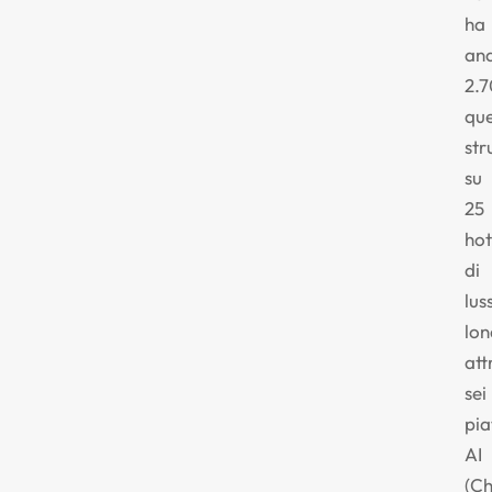
ha
ana
2.
qu
str
su
25
hot
di
lus
lon
att
sei
pi
AI
(C