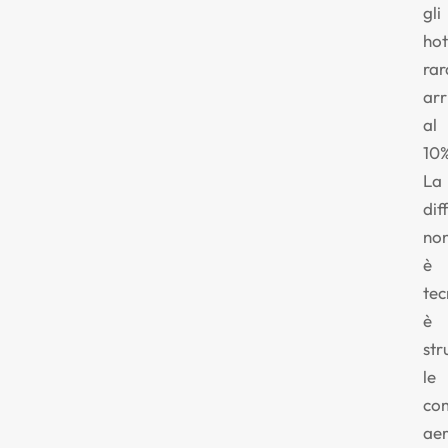
gli
hot
ra
arr
al
10%
La
dif
no
è
tec
è
str
le
co
ae