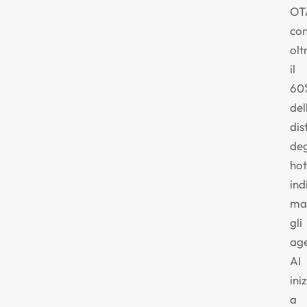
OT
con
olt
il
60
del
dis
deg
hot
ind
ma
gli
age
AI
ini
a