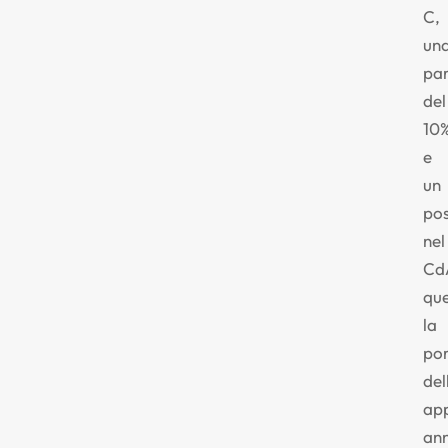
C,
un
par
del
10
e
un
po
nel
Cd
qu
la
po
del
ap
an