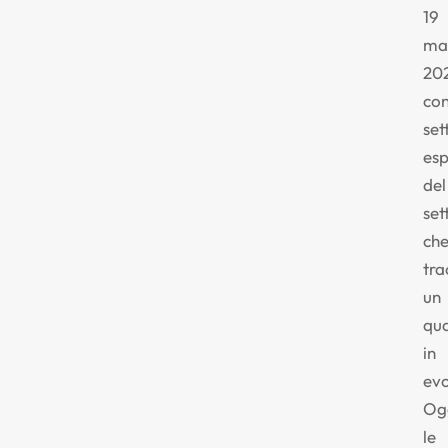
19
ma
20
co
set
esp
del
set
ch
tra
un
qu
in
evo
Og
le