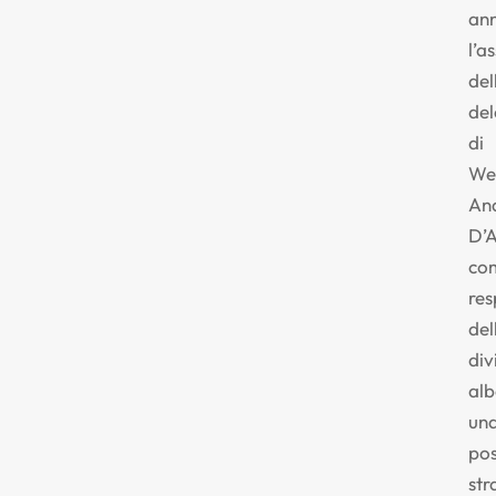
an
l’a
del
de
di
We
An
D’
co
res
del
div
alb
un
pos
str