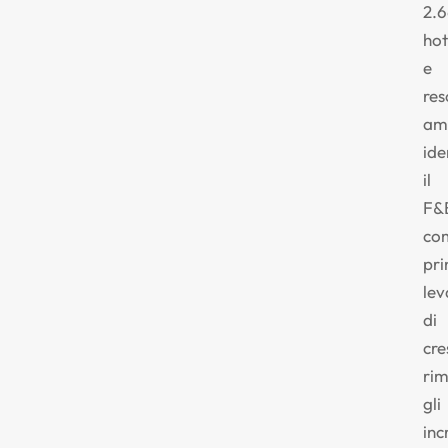
2.
hot
e
res
am
ide
il
F&
co
pri
lev
di
cre
rim
gli
inc