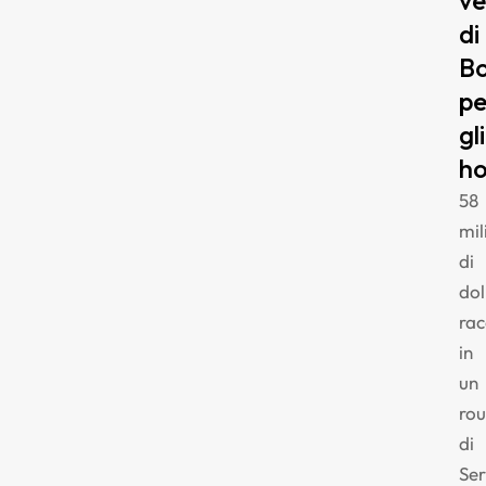
ve
di
B
pe
gli
ho
58
mil
di
dol
rac
in
un
ro
di
Ser