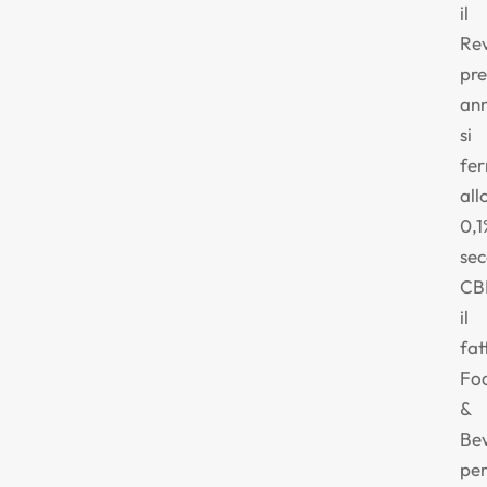
il
Re
pre
an
si
fe
all
0,1
se
CB
il
fat
Fo
&
Be
pe