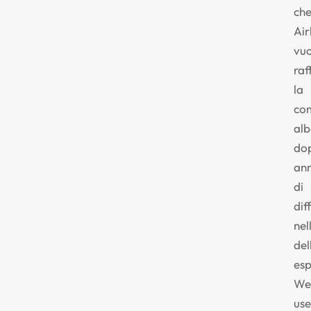
ch
Ai
vuo
raf
la
co
alb
do
ann
di
dif
nel
del
esp
We
use