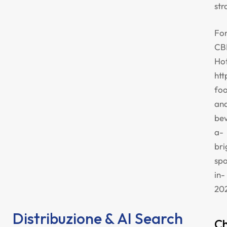
str
Fon
CB
Hot
htt
fo
an
be
a-
bri
spo
in-
20
Distribuzione & AI Search
Ch