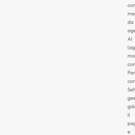
co
me
da
age
AI
(ag
mo
co
Per
co
Se
ges
già
il
pa
e