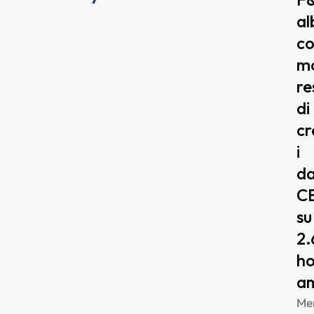
al
c
m
re
di
cr
i
da
C
su
2.
ho
am
Me