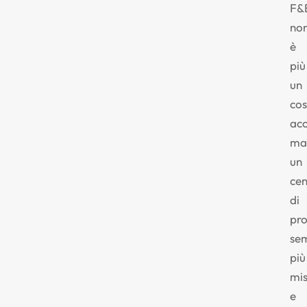
F&
no
è
più
un
cos
acc
ma
un
cen
di
pro
se
più
mis
e