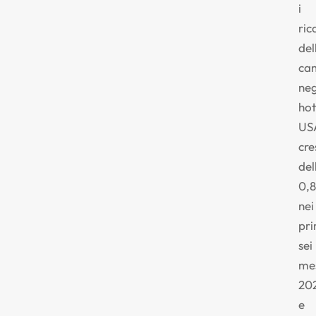
i
ric
del
ca
neg
hot
US
cr
del
0,
nei
pri
sei
me
20
e