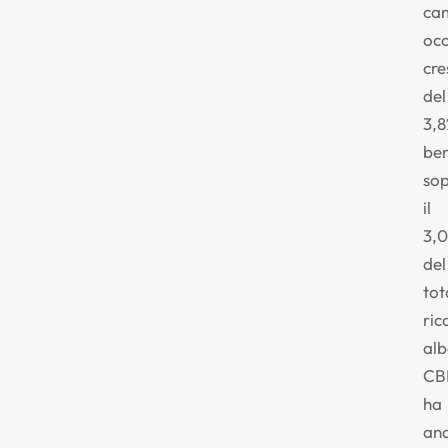
ca
oc
cre
del
3,8
be
so
il
3,
del
tot
ric
alb
CB
ha
ana