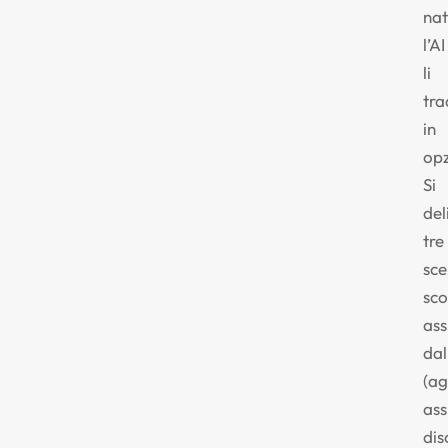
nat
l’AI
li
tra
in
opz
Si
del
tre
sce
sc
ass
dal
(ag
ass
dis