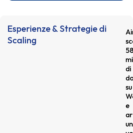
Esperienze & Strategie di
Ai
Scaling
s
5
mi
di
do
su
W
e
ar
un