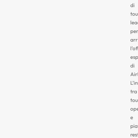
di
tou
lea
pe
arr
l’o
esp
di
Air
L’i
tra
tou
op
e
pi
res