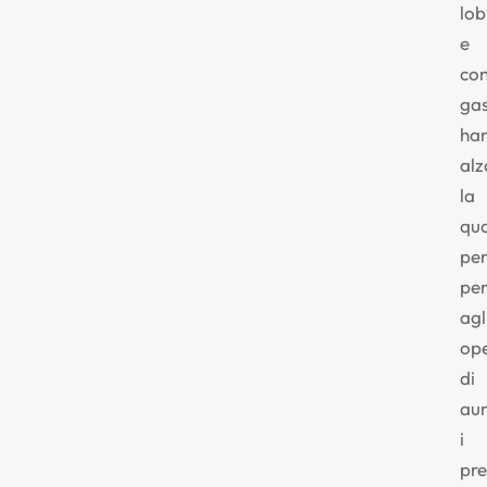
lo
e
co
gas
ha
alz
la
qua
per
pe
agl
ope
di
au
i
pre