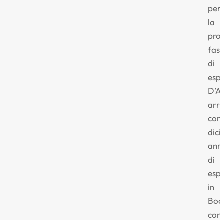
pe
la
pr
fas
di
esp
D’
arr
co
dic
ann
di
esp
in
Bo
co