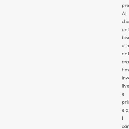
pre
AI
ch
ant
bis
us
dat
rea
tim
inv
liv
e
pri
ela
I
can