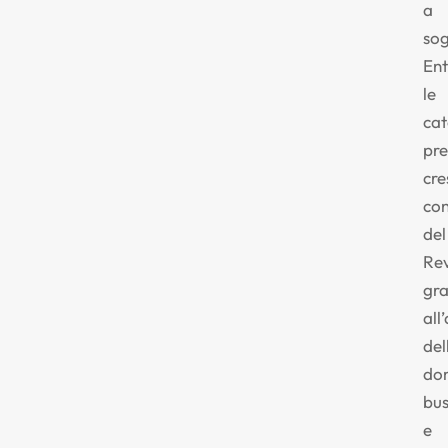
a
sog
En
le
ca
pr
cre
con
del
Re
gra
all
del
do
bus
e