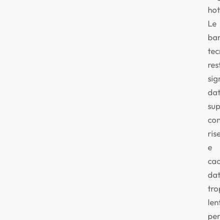
hot
Le
bar
tec
res
sig
dat
sup
con
ris
e
ca
da
tr
len
pe