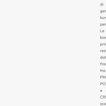
di
ge
bu
per
Le
bar
pri
res
dat
fr
tra
PM
PO
e
CR
sca