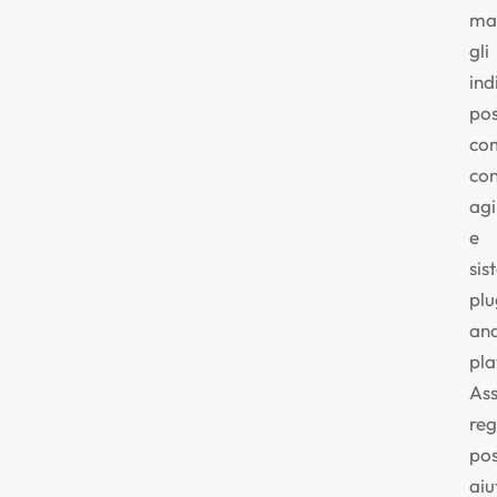
ma
gli
ind
po
co
co
agi
e
sis
plu
an
pla
Ass
reg
po
aiu