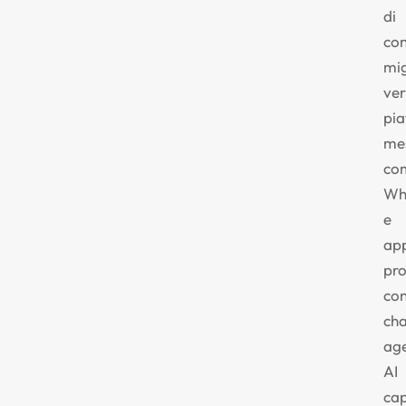
di
con
mi
ve
pi
me
co
Wh
e
ap
pro
co
cha
ag
AI
cap