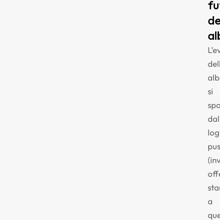
fu
de
al
L’e
del
alb
si
spo
dal
log
pu
(in
off
sta
a
que