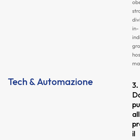
obe
str
div
in-
ind
gr
hos
ma
Tech & Automazione
3.
Da
pu
al
pr
il