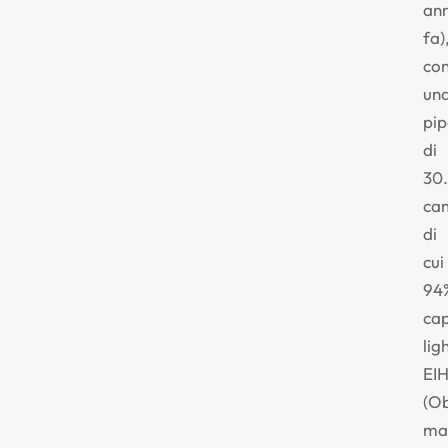
ann
fa)
co
un
pip
di
30
ca
di
cui
94
cap
ligh
EI
(Ob
ma