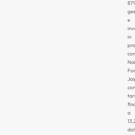
871
ges
e
inv
in
pro
co
Nai
For
Jai
co
tar
fin
a
13.
dol