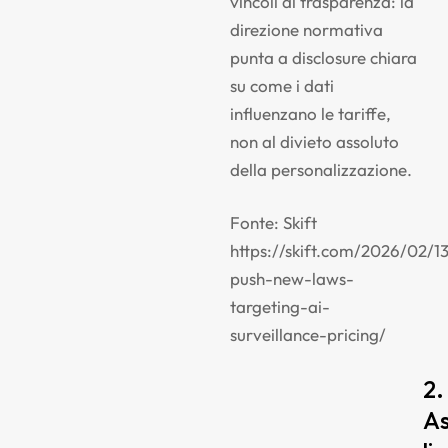
vincoli di trasparenza: la
direzione normativa
punta a disclosure chiara
su come i dati
influenzano le tariffe,
non al divieto assoluto
della personalizzazione.
Fonte: Skift
https://skift.com/2026/02/13
push-new-laws-
targeting-ai-
surveillance-pricing/
2.
As