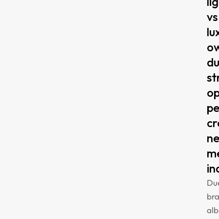
li
vs
lu
ow
d
st
op
pe
cr
ne
m
in
Du
br
alb