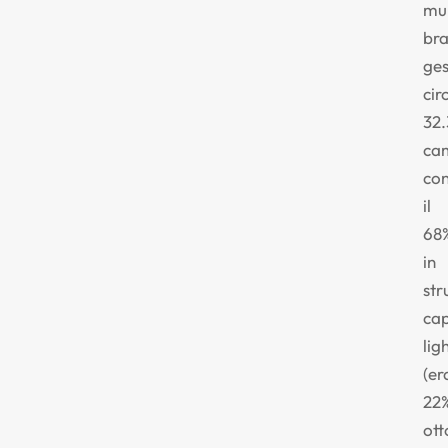
mul
bra
ges
cir
32
ca
co
il
68
in
str
cap
lig
(er
22
ott