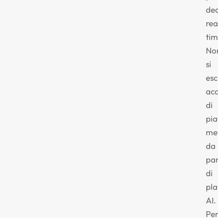
dec
rea
tim
No
si
es
acq
di
pi
me
da
pa
di
pla
AI.
Pe