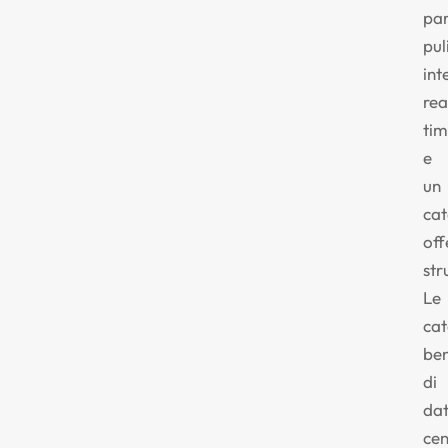
pa
puli
int
rea
ti
e
un
ca
off
str
Le
ca
ben
di
dat
cen