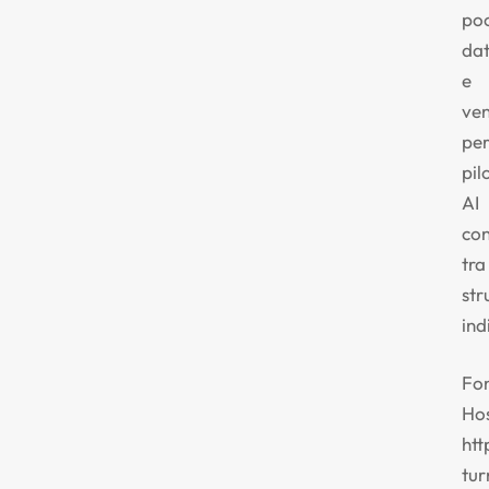
po
dat
e
ve
pe
pil
AI
con
tra
str
ind
Fon
Hos
htt
tur