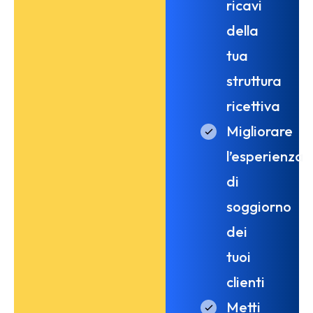
ricavi
della
tua
struttura
ricettiva
Migliorare
l’esperienza
di
soggiorno
dei
tuoi
clienti
Metti