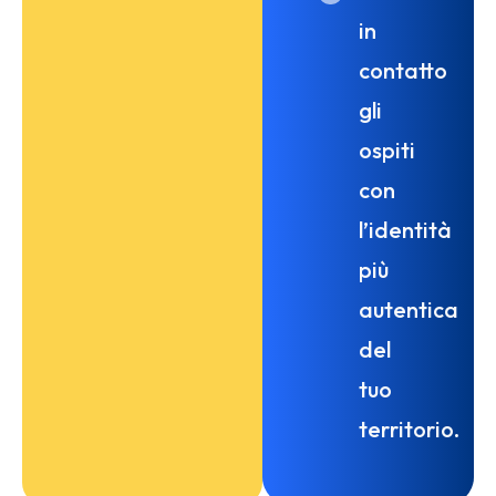
in
contatto
gli
ospiti
con
l’identità
più
autentica
del
tuo
territorio.